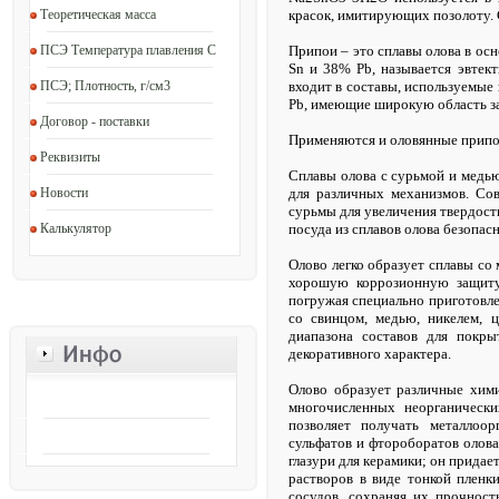
Теоретическая масса
красок, имитирующих позолоту. 
ПСЭ Температура плавления C
Припои – это сплавы олова в ос
Sn и 38% Pb, называется эвтек
ПСЭ; Плотность, г/см3
входит в составы, используемые
Pb, имеющие широкую область за
Договор - поставки
Применяются и оловянные припои
Реквизиты
Сплавы олова с сурьмой и медь
Новости
для различных механизмов. Со
сурьмы для увеличения твердост
Калькулятор
посуда из cплавов олова безопасн
Олово легко образует сплавы со
хорошую коррозионную защиту
погружая специально приготовле
со свинцом, медью, никелем, 
диапазона составов для покры
декоративного характера.
Олово образует различные хим
многочисленных неорганически
позволяет получать металлоор
сульфатов и фтороборатов олова
глазури для керамики; он придае
растворов в виде тонкой пленк
сосудов, сохраняя их прочност