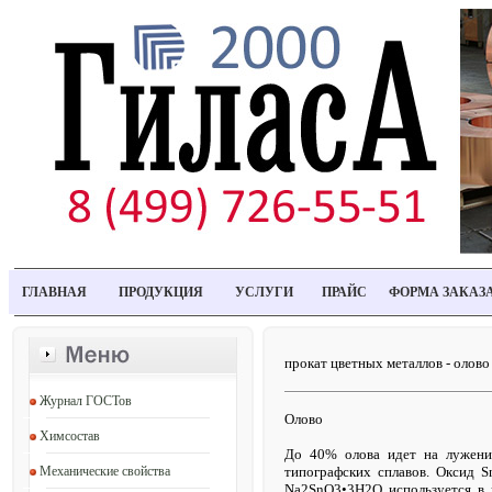
ГЛАВНАЯ
ПРОДУКЦИЯ
УСЛУГИ
ПРАЙС
ФОРМА ЗАКАЗ
прокат цветных металлов - олово
Журнал ГОСТов
Олово
Химсостав
До 40% олова идет на лужение
Механические свойства
типографских сплавов. Оксид S
Na2SnO3•3H2O используется в п