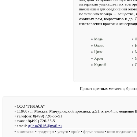
материалы уменьшает их возгора
важнейшей для соединений олова
поливинилхлорида – вещества, 
оконных рам, водостоков и др. 
изготовления красок и консервац
Медь
Л
Олово
Н
Цинк
М
Хром
М
Кадмий
С
Прокат цветных металлов, бронз
• ООО "ГИЛАСА"
• 119607, г. Москва, Мичуринский проспект, д.51, этаж 4, помещение II
• телефон: 8(499) 726-55-51
• факс : 8(499) 726-55-51
• email:
gilasa2016@mail.ru
•
•
•
•
•
•
о компании
продукция
услуги
прайс
форма заказа
ваши предложения