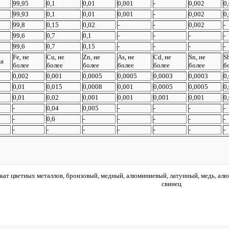
99,95
0,1
0,01
0,001
-
0,002
0
99,93
0,1
0,01
0,001
-
0,002
0
99,8
0,15
0,02
-
-
0,002
-
99,6
0,7
0,1
-
-
-
-
99,6
0,7
0,15
-
-
-
-
Fe, не
Сu, не
Zn, не
As, не
Cd, не
Sn, не
Sb
а
более
более
более
более
более
более
б
0,002
0,001
0,0005
0,0005
0,0003
0,0003
0
0,01
0,015
0,0008
0,001
0,0005
0,0005
0
0,01
0,02
0,001
0,001
0,001
0,001
0
-
0,04
0,005
-
-
-
-
-
0,6
-
-
-
-
-
-
-
-
-
-
-
-
кат цветных металлов, бронзовый, медный, алюминиевый, латунный, медь, алюм
свинец