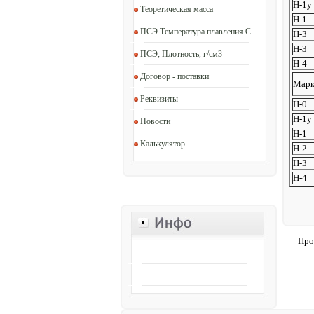
Н-1у
Теоретическая масса
Н-1
ПСЭ Температура плавления C
Н-3
Н-3
ПСЭ; Плотность, г/см3
Н-4
Договор - поставки
Марк
Реквизиты
Н-0
Н-1у
Новости
Н-1
Калькулятор
Н-2
Н-3
Н-4
Про