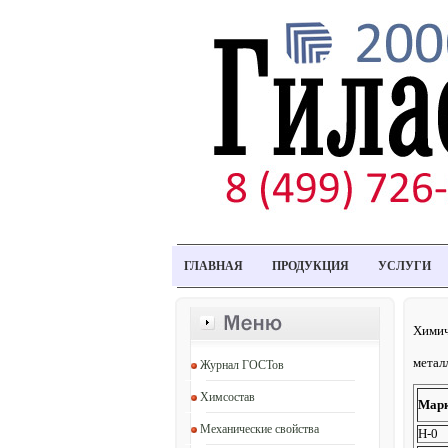
ГЛАВНАЯ
ПРОДУКЦИЯ
УСЛУГИ
Химич
металл
Журнал ГОСТов
Химсостав
Мар
Механические свойства
Н-0