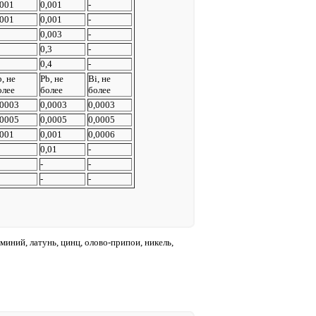
,001
0,001
-
,001
0,001
-
0,003
-
0,3
-
0,4
-
, не
Pb, не
Bi, не
олее
более
более
,0003
0,0003
0,0003
,0005
0,0005
0,0005
,001
0,001
0,0006
0,01
-
-
-
-
-
иний, латунь, цинц, олово-припои, никель,