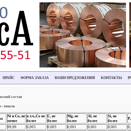
ПРАЙС
ФОРМА ЗАКАЗА
ВАШИ ПРЕДЛОЖЕНИЯ
КОНТАКТЫ
Р
еский состав
 - никель
Ni и Co, не
в т.ч.,Со не
С, не
Mg, не
Al, не
Si, не
ка
P
менее
более
более
более
более
более
99,99
0,005
0,005
0,001
0,001
0,001
0